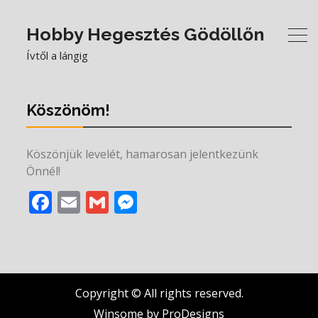
Hobby Hegesztés Gödöllőn
Ívtől a lángig
Köszönöm!
Köszönjük levelét, hamarosan jelentkezünk
Önnél!
Facebook
Email
Gmail
Messenger
Copyright © All rights reserved.
Winsome by
ProDesigns