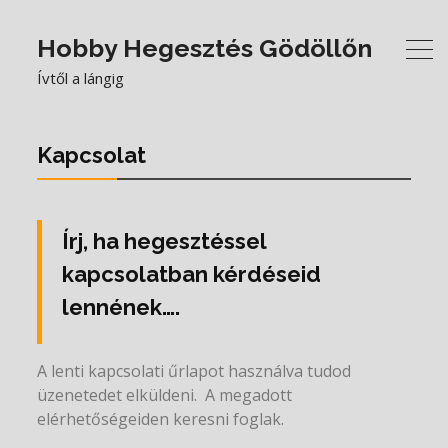
Hobby Hegesztés Gödöllőn
Ívtől a lángig
Kapcsolat
Írj, ha hegesztéssel
kapcsolatban kérdéseid
lennének….
A lenti kapcsolati űrlapot használva tudod
üzenetedet elküldeni. A megadott
elérhetőségeiden keresni foglak.